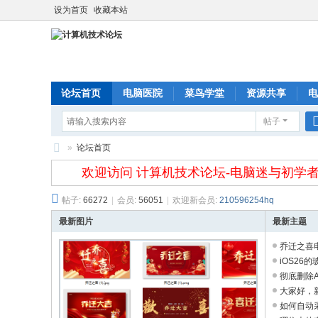
设为首页
收藏本站
论坛首页
电脑医院
菜鸟学堂
资源共享
电
帖子
»
论坛首页
计
欢迎访问 计算机技术论坛-电脑迷与初学者的
算
帖子:
66272
|
会员:
56051
|
欢迎新会员:
210596254hq
机
最新图片
最新主题
技
乔迁之喜电
术
iOS26
论
...
彻底删除Ali
坛
大家好，
...
如何自动采