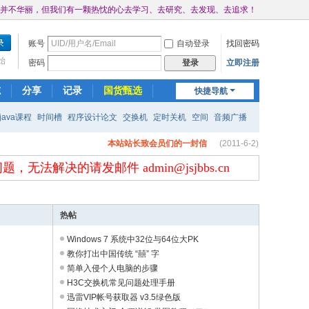
并不华丽，但我们有一颗热忱的心去学习、去研究、去发现、去追求！
账号
自动登录
找回密码
始
密码
立即注册
登录
计算机技术论坛微信群
(2022-3-15)
志
分享
记录
国货甄选
快捷导航
注册论坛会员必读
(2012-2-4)
java课程
时间槽
程序设计论文
交换机
定时关机
空间
音频广播
计算机技术论坛大事记
(2011-6-8)
本站站长致会员们的一封信
(2011-6-2)
帖子发布规则，请仔细阅读
(2011-6-2)
决的请发邮件 admin@jsjbbs.cn
计算机技术论坛QQ交流群
(2011-6-2)
计算机技术论坛微信群
(2022-3-15)
热帖
注册论坛会员必读
(2012-2-4)
Windows 7 系统中32位与64位大PK
计算机技术论坛大事记
(2011-6-8)
教你打出中国传统 “囍” 字
本站站长致会员们的一封信
(2011-6-2)
简单入侵个人电脑的步骤
H3C交换机常见问题处理手册
帖子发布规则，请仔细阅读
(2011-6-2)
迅雷VIP帐号获取器 v3.5绿色版
计算机技术论坛QQ交流群
(2011-6-2)