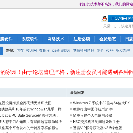
我们的技术并不高深，我们的网站
只需一步，快速开
脑硬件
系统软件
网络技术
注册必读
会员动态
日
热搜:
内存
校园网
数据库
ps修旧照片
电脑联网详解
显卡
vc++
驱动精灵
搜
表达式的分析
bios
ccna
无法下载
网页打不开
索
家园！由于论坛管理严格，新注册会员可能遇到各种问题，无法解
最新回复
视投屏海报全部高清无水印大图 ...
Windows 7 系统中32位与64位大PK
的玻璃效果和10年前的Windows7几乎一样
教你打出中国传统 “囍” 字
baba PC Safe Service的操作方法 ...
简单入侵个人电脑的步骤
新人想学习AI知识，有些问题需帮助解决
H3C交换机常见问题处理手册
集某个平台发布的带特殊字样的报告 ...
迅雷VIP帐号获取器 v3.5绿色版