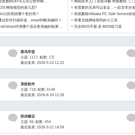
免费的OFFICE办公软件啊 ...
网络技术入门 全程详解 带图教程（二） 
OSI 网络模型的第几层?
有需要的兄弟可以拿走，一款非常好
与win11的系统哪个更好用？
...
彻底删除Alibaba PC Safe Service的
过软件扫描坏道，smart判断准确吗？
查看无线网络密码的小工具
windows环境哪个适合更准确的检测 ...
完全BIOS手册 及 BIOS练习器
菜鸟学堂
主题: 1117
,
帖数:
1万
最后发表: 2026-5-22 11:22
系统软件
主题: 718
,
帖数: 6148
最后发表: 2026-6-10 11:28
投诉建议
主题: 66
,
帖数: 454
最后发表: 2026-3-21 14:59